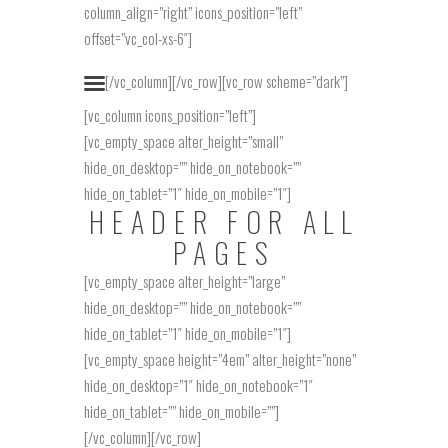
column_align=”right” icons_position=”left”
offset=”vc_col-xs-6″]
[/vc_column][/vc_row][vc_row scheme=”dark”]
[vc_column icons_position=”left”]
[vc_empty_space alter_height=”small”
hide_on_desktop=”” hide_on_notebook=””
hide_on_tablet=”1″ hide_on_mobile=”1″]
HEADER FOR ALL
PAGES
[vc_empty_space alter_height=”large”
hide_on_desktop=”” hide_on_notebook=””
hide_on_tablet=”1″ hide_on_mobile=”1″]
[vc_empty_space height=”4em” alter_height=”none”
hide_on_desktop=”1″ hide_on_notebook=”1″
hide_on_tablet=”” hide_on_mobile=””]
[/vc_column][/vc_row]