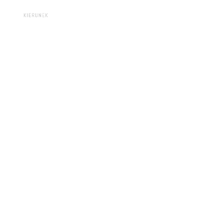
KIERUNEK NAMIBIA
Start
Dlaczego Namibia
Blog
Oferta
Kontakt
Pomóż