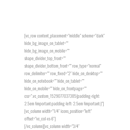
[vc_row content_placement=”middle” scheme=”dark”
hide_bg_image_on_tablet=””
hide_bg_image_on_mobile=””
shape_divider_top_front=””
shape_divider_bottom_front=”” row_type=”normal”
row_delimiter=”” row_fixed=”2″ hide_on_desktop=””
hide_on_notebook=”” hide_on_tablet=””
hide_on_mobile=”” hide_on_frontpage=””
css=”.vc_custom_1529077037385{padding-right:
2.5em !important;padding-left: 2.5em !important;}”]
[vc_column width=”1/4″ icons_position=”left”
offset=”vc_col-xs-6″]
[/vc_column][vc_column width=”3/4″