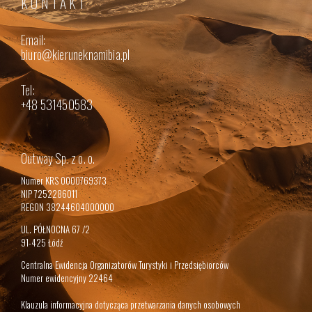
KONTAKT
Email:
biuro@kieruneknamibia.pl
Tel:
+48 531450583
Outway Sp. z o. o.
Numer KRS 0000769373
NIP 7252286011
REGON 38244604000000
UL. PÓŁNOCNA 67 /2
91-425 Łódź
Centralna Ewidencja Organizatorów Turystyki i Przedsiębiorców
Numer ewidencyjny 22464
Klauzula informacyjna dotycząca przetwarzania danych osobowych