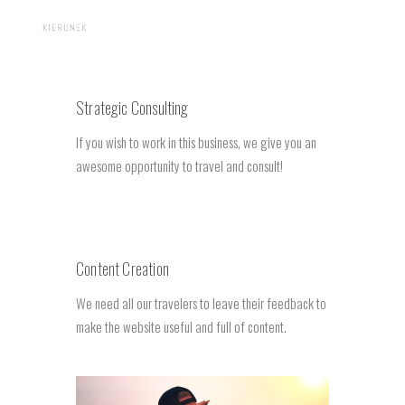
KIERUNEK NAMIBIA
Strategic Consulting
Start
If you wish to work in this business, we give you an
Dlaczego Namibia
awesome opportunity to travel and consult!
Blog
Oferta
Kontakt
Pomóż
Content Creation
We need all our travelers to leave their feedback to
make the website useful and full of content.